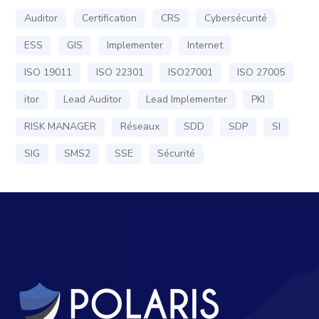
Auditor
Certification
CRS
Cybersécurité
ESS
GIS
Implementer
Internet
ISO 19011
ISO 22301
ISO27001
ISO 27005
itor
Lead Auditor
Lead Implementer
PKI
RISK MANAGER
Réseaux
SDD
SDP
SI
SIG
SMS2
SSE
Sécurité