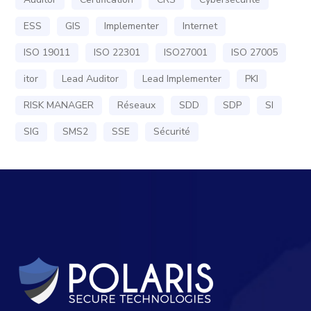
ESS
GIS
Implementer
Internet
ISO 19011
ISO 22301
ISO27001
ISO 27005
itor
Lead Auditor
Lead Implementer
PKI
RISK MANAGER
Réseaux
SDD
SDP
SI
SIG
SMS2
SSE
Sécurité