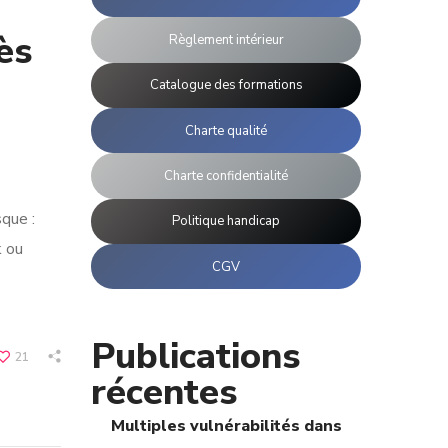
ès
Règlement intérieur
Catalogue des formations
Charte qualité
Charte confidentialité
que :
Politique handicap
k ou
CGV
Publications
21
récentes
Multiples vulnérabilités dans