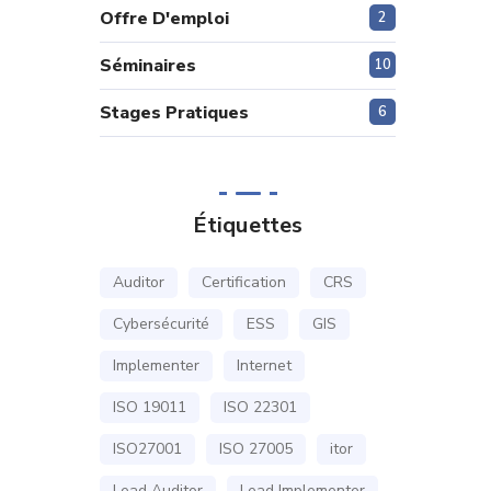
Offre D'emploi
2
Séminaires
10
Stages Pratiques
6
Étiquettes
Auditor
Certification
CRS
Cybersécurité
ESS
GIS
Implementer
Internet
ISO 19011
ISO 22301
ISO27001
ISO 27005
itor
Lead Auditor
Lead Implementer