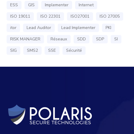
ESS
GIS
Implementer
Internet
ISO 19011
ISO 22301
ISO27001
ISO 27005
itor
Lead Auditor
Lead Implementer
PKI
RISK MANAGER
Réseaux
SDD
SDP
SI
SIG
SMS2
SSE
Sécurité