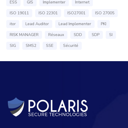
ESS
GIS
Implementer
Internet
ISO 19011
ISO 22301
ISO27001
ISO 27005
itor
Lead Auditor
Lead Implementer
PKI
RISK MANAGER
Réseaux
SDD
SDP
SI
SIG
SMS2
SSE
Sécurité