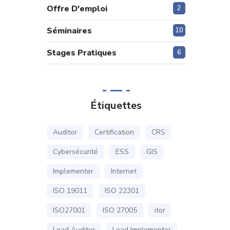
Offre D'emploi
2
Séminaires
10
Stages Pratiques
6
Étiquettes
Auditor
Certification
CRS
Cybersécurité
ESS
GIS
Implementer
Internet
ISO 19011
ISO 22301
ISO27001
ISO 27005
itor
Lead Auditor
Lead Implementer