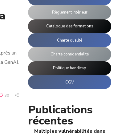
a
Règlement intérieur
Catalogue des formations
Charte qualité
Après un
Charte confidentialité
la GenAI.
Politique handicap
CGV
30
Publications
récentes
Multiples vulnérabilités dans