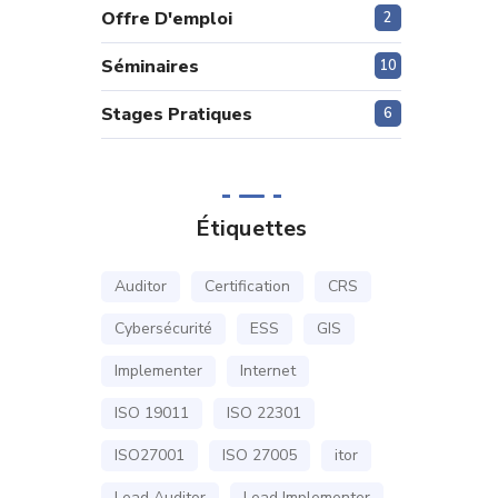
Offre D'emploi
2
Séminaires
10
Stages Pratiques
6
Étiquettes
Auditor
Certification
CRS
Cybersécurité
ESS
GIS
Implementer
Internet
ISO 19011
ISO 22301
ISO27001
ISO 27005
itor
Lead Auditor
Lead Implementer