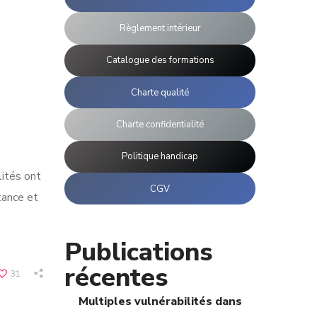
Règlement intérieur
Catalogue des formations
Charte qualité
Charte confidentialité
Politique handicap
lités ont
CGV
tance et
Publications
récentes
31
Multiples vulnérabilités dans