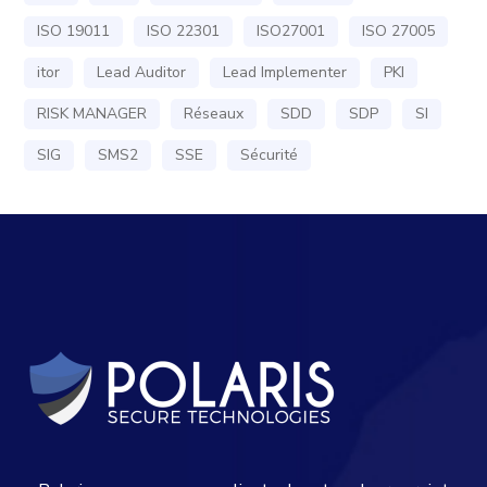
ISO 19011
ISO 22301
ISO27001
ISO 27005
itor
Lead Auditor
Lead Implementer
PKI
RISK MANAGER
Réseaux
SDD
SDP
SI
SIG
SMS2
SSE
Sécurité